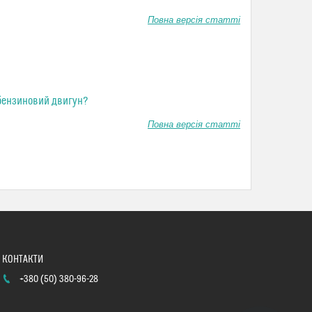
Повна версія статті
бензиновий двигун?
Повна версія статті
+380 (50) 380-96-28