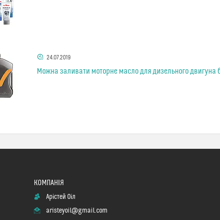
24.07.2019
Можна заливати моторне масло для дизельного двигуна 
Арістей Оіл
aristeyoil@gmail.com