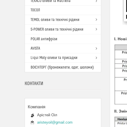
TEXACO оливи та мастила
ТОСОЛ
TEMOL оливи та технічні рідини
S-POWER оливи та технічні рідини
I. Нов
POLAR антифрізи
AVISTA
Liqui Moly оливи та присадки
ВОЄНТОРГ (бронежилети, одяг, шоломи)
КОНТАКТИ
II. Зм
Арістей Оіл
aristeyoil@gmail.com