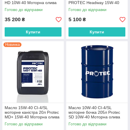
HD 10W-40 Моторна олива
PROTEC Headway 15W-40
10W40 CH4/SL масло 10в40
Моторна олива 15W40
Готово до відправки
Готово до відправки
сн4
CJ4/SL масло 15в40 сј4
35 200
5 100
₴
₴
Купити
Купити
Новинка
Масло 15W-40 CI-4/SL
Масло 10W-40 CI-4/SL
моторне каністра 20л Protec
моторне бочка 205л Protec
MD+ 15W-40 Моторна олива
SD 10W-40 Моторна олива
15W40 CI4/SL масло 15в40
10W40 CI4/SL масло 10в40
Готово до відправки
Готово до відправки
сі4 сиай4
сі4 сиай4