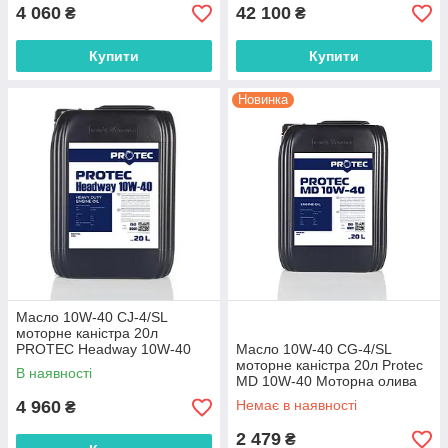
4 060
42 100
₴
₴
Купити
Купити
Новинка
Масло 10W-40 CJ-4/SL
моторне каністра 20л
PROTEC Headway 10W-40
Масло 10W-40 CG-4/SL
Моторна олива 10W40
моторне каністра 20л Protec
В наявності
CJ4/SL масло 10в40 сј4
MD 10W-40 Моторна олива
10W40 CG-4/SL масло 10в40
4 960
Немає в наявності
₴
сиджи4
2 479
₴