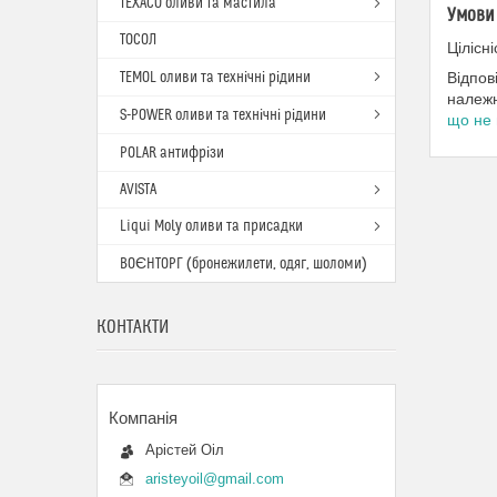
TEXACO оливи та мастила
Умови 
ТОСОЛ
Цілісн
TEMOL оливи та технічні рідини
Відпов
належн
S-POWER оливи та технічні рідини
що не 
POLAR антифрізи
AVISTA
Liqui Moly оливи та присадки
ВОЄНТОРГ (бронежилети, одяг, шоломи)
КОНТАКТИ
Арістей Оіл
aristeyoil@gmail.com