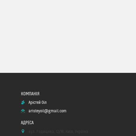
Арістей Оіл
aristeyoil@gmail.com
вул. Радищева, 12/16, Київ, Україна