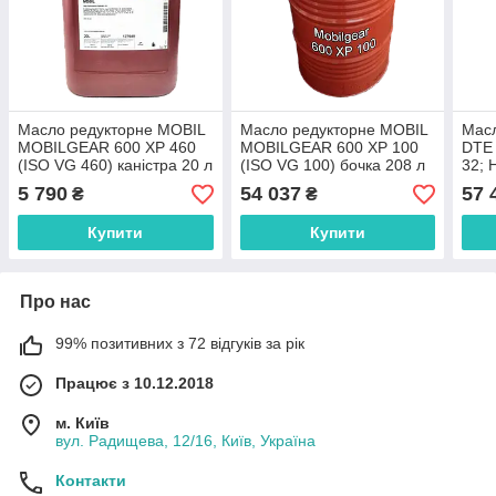
Масло редукторне MOBIL
Масло редукторне MOBIL
Масл
MOBILGEAR 600 XP 460
MOBILGEAR 600 XP 100
DTE 
(ISO VG 460) каністра 20 л
(ISO VG 100) бочка 208 л
32; 
Мобіл Мобилгир 460
Мобіл Мобилгир 100
Мобі
5 790
54 037
57 
₴
₴
Мобіл Мобілгір 460
Мобіл Мобілгір 100
Купити
Купити
Про нас
99% позитивних з 72 відгуків за рік
Працює з 10.12.2018
м. Київ
вул. Радищева, 12/16, Київ, Україна
Контакти