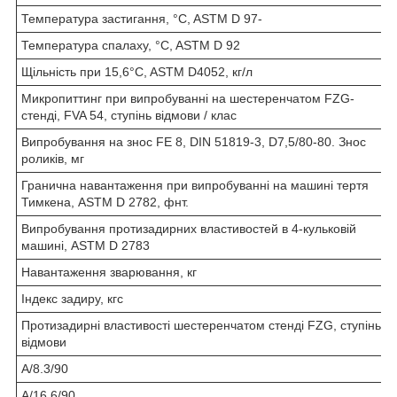
Температура застигання, °C, ASTM D 97-
Температура спалаху, °C, ASTM D 92
Щільність при 15,6°C, ASTM D4052, кг/л
Микропиттинг при випробуванні на шестеренчатом FZG-
стенді, FVA 54, ступінь відмови / клас
Випробування на знос FE 8, DIN 51819-3, D7,5/80-80. Знос
роликів, мг
Гранична навантаження при випробуванні на машині тертя
Тимкена, ASTM D 2782, фнт.
Випробування протизадирних властивостей в 4-кульковій
машині, ASTM D 2783
Навантаження зварювання, кг
Індекс задиру, кгс
Протизадирні властивості шестеренчатом стенді FZG, ступінь
відмови
A/8.3/90
A/16.6/90