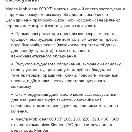
Масла Mobilgear 600 XP мають широкий спектр застосування
в промисловому і морському обладнанні, особливо в
циліндричних прямозубих, конічних, косозубих і черв'ячних
передачах. Конкретні застосування включають:
Промислові редуктори приводів конвеєрів, мішалок,
сушарок, екструдерів, вентиляторів, змішувачів, пресів,
подрібнювачів, насосів (включаючи верстати-гойдалки
для видобутку нафти), грохотів та іншого
важконавантаженого обладнання.
Редуктори суднового обладнання, включаючи основну
силову установку, центрифуги, палубне обладнання,
таке як лебідки, брашпили, крани, поворотні механізми,
насоси, підйомники і несучі пристрою рульового
механізму.
Окрім редукторів дане масло може застосовуватися
для змащування муфт, гвинтових механізмах і
важконавантажених тихохідних підшипниках ковзання і
кочення.
Масла Mobilgear 600 XP 100, 150, 220, 320, 460 і 680
схвалені компанією Siemens AG для застосування в
редукторах Flender.