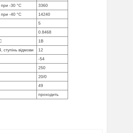
 при -30 °C
3360
 при -40 °C
14240
5
0.8468
С
1B
 ступінь відмови
12
-54
250
20/0
49
проходить