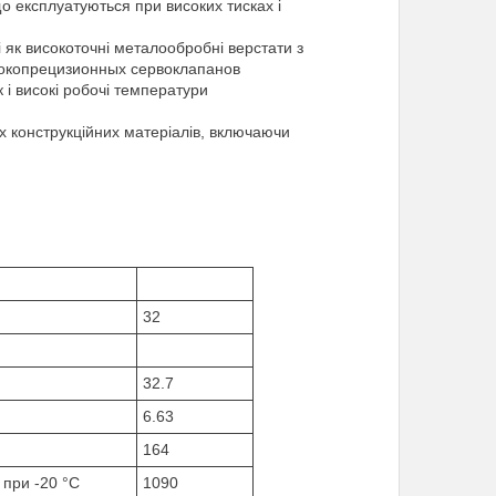
що експлуатуються при високих тисках і
і як високоточні металообробні верстати з
сокопрецизионных сервоклапанов
 і високі робочі температури
их конструкційних матеріалів, включаючи
32
32.7
6.63
164
 при -20 °C
1090