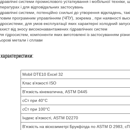
ідравлічні системи промислового устаткування і мобільної техніки, 
пературах і для відповідальних застосувань
ідравлічні системи, потенційно схильні до утворення відкладень, так
ловим програмним управлінням (ЧПУ), зокрема , при наявності вы
ідросистеми, для умов експлуатації яких характерні холодний запуск
ахист від зносу високонавантажених гідравлічних систем
ля гідросистем, компоненти яких виготовлені із застосуванням різн
ьорові метали і сплави
 характеристики:
Mobil DTE10 Excel 32
Клас в'язкості ISO
В'язкість кінематична, ASTM D445
сСт при 40°C
сСт при 100°C
Індекс в'язкості, ASTM D2270
В'язкість на віскозиметрі Брукфілда по ASTM D 2983, сП