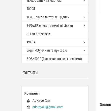
TEXACO оливи та мастила
ТОСОЛ
TEMOL оливи та технічні рідини
S-POWER оливи та технічні рідини
POLAR антифрізи
AVISTA
Liqui Moly оливи та присадки
ВОЄНТОРГ (бронежилети, одяг, шоломи)
КОНТАКТИ
Арістей Оіл
Засто
aristeyoil@gmail.com