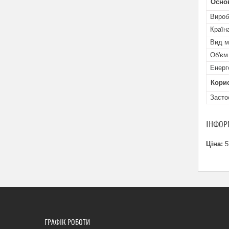
Основ
Вироб
Країн
Вид м
Об'єм
Енерг
Кори
Засто
ІНФОР
Ціна:
5
ГРАФІК РОБОТИ