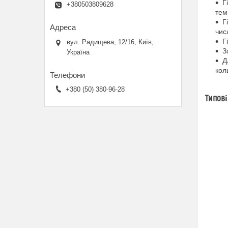
Г
+380503809628
тем
Г
чис
Г
вул. Радищева, 12/16, Київ,
З
Україна
Д
кол
+380 (50) 380-96-28
Типові