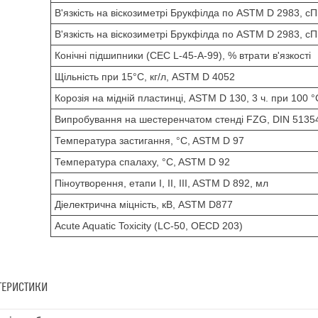
В'язкість на віскозиметрі Брукфілда по ASTM D 2983, сП
В'язкість на віскозиметрі Брукфілда по ASTM D 2983, сП
Конічні підшипники (CEC L-45-A-99), % втрати в'язкості
Щільність при 15°С, кг/л, ASTM D 4052
Корозія на мідній пластинці, ASTM D 130, 3 ч. при 100 °
Випробування на шестеренчатом стенді FZG, DIN 51354,
Температура застигання, °C, ASTM D 97
Температура спалаху, °C, ASTM D 92
Піноутворення, етапи I, II, III, ASTM D 892, мл
Діелектрична міцність, кВ, ASTM D877
Acute Aquatic Toxicity (LC-50, OECD 203)
ТЕРИСТИКИ