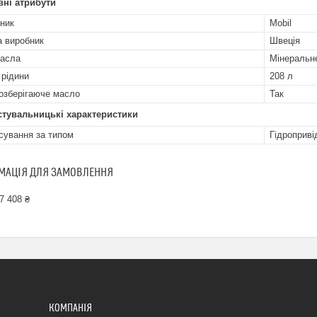
ні атрибути
ник
Mobil
а виробник
Швеція
асла
Мінеральн
 рідини
208 л
озберігаюче масло
Так
стувальницькі характеристики
сування за типом
Гідроприві
МАЦІЯ ДЛЯ ЗАМОВЛЕННЯ
7 408 ₴