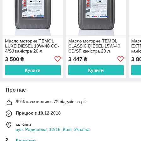
Масло моторне TEMOL
Масло моторне TEMOL
Мас
LUXE DIESEL 10W-40 CG-
CLASSIC DIESEL 15W-40
EXT
4/SJ каністра 20 л
CD/SF каністра 20 л
кані
3 500
3 447
3 8
₴
₴
Купити
Купити
Про нас
99% позитивних з 72 відгуків за рік
Працює з 10.12.2018
м. Київ
вул. Радищева, 12/16, Київ, Україна
Контакти