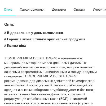
Опис
Характеристики
Доставка
Оплата
Умови п
Опис
# Відправлення у день замовлення
# Гарантія якості і тільки оригінальна продукція
# Краща ціна
TEMOL PREMIUM DIESEL 15W-40 – премиальное
минеральное моторное масло для новых дизельных
двигателей коммерческого транспорта, которое отвечает
основным современным национальным и международным
стандартам. TEMOL PREMIUM DIESEL 15W-40
рекомендовано для дизельных двигателей коммерческой
автомобильной и специальной техники, работающей на
средних и высоких оборотах с турбонаддувом и без него,
включая технику без сажевых фильтров, с системой
рециркуляции отработанных газов (EGR) и системой
селективного каталитического восстановления (с учетом