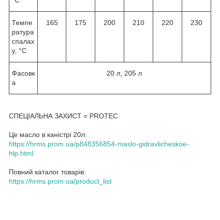
Темпе
165
175
200
210
220
230
ратура
спалах
у, °С
Фасовк
20 л, 205 л
а
СПЕЦІАЛЬНА ЗАХИСТ = PROTEC
Це масло в каністрі 20л:
https://hrms.prom.ua/p848356854-maslo-gidravlicheskoe-
hlp.html
Повний каталог товарів:
https://hrms.prom.ua/product_list