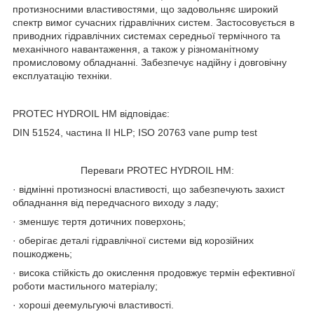
протизносними властивостями, що задовольняє широкий
спектр вимог сучасних гідравлічних систем. Застосовується в
приводних гідравлічних системах середньої термічного та
механічного навантаження, а також у різноманітному
промисловому обладнанні. Забезпечує надійну і довговічну
експлуатацію техніки.
PROTEC HYDROIL HM відповідає:
DIN 51524, частина II HLP; ISO 20763 vane pump test
Переваги PROTEC HYDROIL HM:
· відмінні протизносні властивості, що забезпечують захист
обладнання від передчасного виходу з ладу;
· зменшує тертя дотичних поверхонь;
· оберігає деталі гідравлічної системи від корозійних
пошкоджень;
· висока стійкість до окислення продовжує термін ефективної
роботи мастильного матеріалу;
· хороші деемульгуючі властивості.