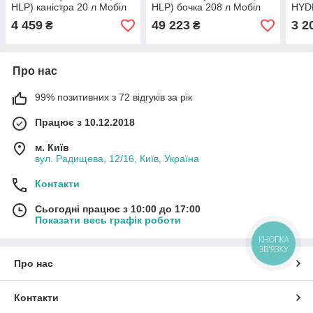
HLP) каністра 20 л Мобіл
HLP) бочка 208 л Мобіл
HYD
Нуто 46 Мобіл Нуто 46
ДТЕ 26 Мобіл ДТЄ 26
Олив
4 459
49 223
3 2
₴
₴
кані
Про нас
99% позитивних з 72 відгуків за рік
Працює з 10.12.2018
м. Київ
вул. Радищева, 12/16, Київ, Україна
Контакти
Сьогодні працює з 10:00 до 17:00
Показати весь графік роботи
КНОПКА
ЗВ'ЯЗКУ
Про нас
Контакти