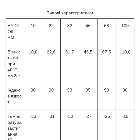
Типові характеристики
HYDR
10
22
32
46
68
100
OIL
НМ
В'язкіс
10,0
22,6
31,7
46,5
67,5
110,0
ть кін.,
при
40°С,
мм
2
/с
Індекс
90
90
93
95
90
90
в'язкос
ті
Темпе
-33
-31
-30
-27
-25
-15
ратура
застиг
ання,
°С