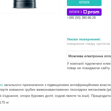
КУПИТИ
КУПИТИ З
+380 (50) 380-96-28
повернення товару протягом
У компанії підключені еле
товар не покидаючи сайту.
ло
загального призначення з підвищеними антифрикційними властив
 тертя ковзання грубих важконавантажених тихохідних механізмів (ре
ві з'єднання, опори бурових доліт, ходові гвинти та інші). Працездатн
170 кг