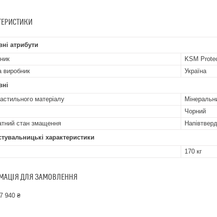
ТЕРИСТИКИ
ні атрибути
ник
KSM Prote
а виробник
Україна
вні
астильного матеріалу
Мінеральн
Чорний
атний стан змащення
Напівтвер
стувальницькі характеристики
170 кг
МАЦІЯ ДЛЯ ЗАМОВЛЕННЯ
7 940 ₴