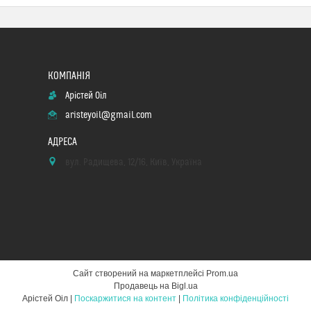
Арістей Оіл
aristeyoil@gmail.com
вул. Радищева, 12/16, Київ, Україна
Сайт створений на маркетплейсі
Prom.ua
Продавець на Bigl.ua
Арістей Оіл |
Поскаржитися на контент
|
Політика конфіденційності