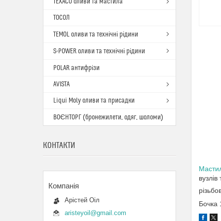
TEXACO оливи та мастила
ТОСОЛ
TEMOL оливи та технічні рідини
S-POWER оливи та технічні рідини
POLAR антифрізи
AVISTA
Liqui Moly оливи та присадки
ВОЄНТОРГ (бронежилети, одяг, шоломи)
КОНТАКТИ
Масти
вузлів
різьбо
Арістей Оіл
Бочка 
aristeyoil@gmail.com