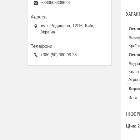
+380503809628
ХАРАК
вул. Радищева, 12/16, Київ,
Основ
Україна
Вироб
Країн
+380 (50) 380-96-28
Осно
Вид м
Колір
Агрег
Кори
Вага
ІНФОР
Ціна:
2