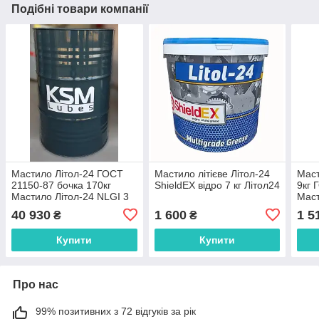
Подібні товари компанії
Мастило Літол-24 ГОСТ
Мастило літієве Літол-24
Маст
21150-87 бочка 170кг
ShieldEX відро 7 кг Літол24
9кг 
Мастило Літол-24 NLGI 3
Мас
Litol 24 літол мастило
Soli
40 930
1 600
1 5
₴
₴
Літол литол24 КСМ
солі
Купити
Купити
Про нас
99% позитивних з 72 відгуків за рік