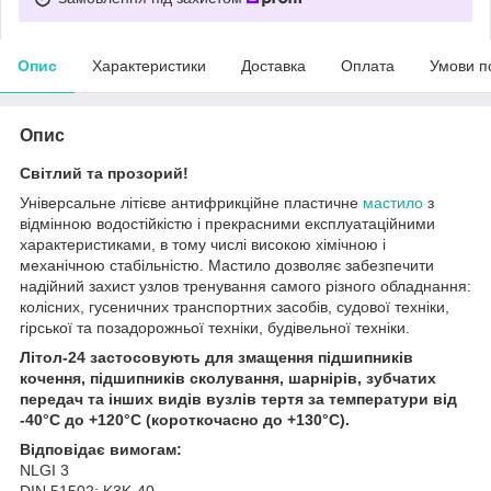
Опис
Характеристики
Доставка
Оплата
Умови п
Опис
Світлий та прозорий!
Універсальне літієве антифрикційне пластичне
мастило
з
відмінною водостійкістю і прекрасними експлуатаційними
характеристиками, в тому числі високою хімічною і
механічною стабільністю. Мастило дозволяє забезпечити
надійний захист узлов тренування самого різного обладнання:
колісних, гусеничних транспортних засобів, судової техніки,
гірської та позадорожньої техніки, будівельної техніки.
Літол-24 застосовують для змащення підшипників
кочення, підшипників сколування, шарнірів, зубчатих
передач та інших видів вузлів тертя за температури від
-40°С до +120°С (короткочасно до +130°С).
Відповідає вимогам:
NLGI 3
DIN 51502: K3K-40