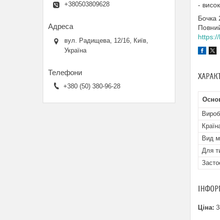
+380503809628
- висо
Бочка 
Повний
https:/
вул. Радищева, 12/16, Київ,
Україна
ХАРАК
+380 (50) 380-96-28
Основ
Вироб
Країн
Вид м
Для т
Засто
ІНФОР
Ціна:
3