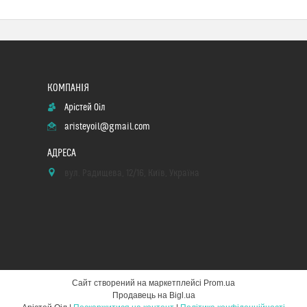
Арістей Оіл
aristeyoil@gmail.com
вул. Радищева, 12/16, Київ, Україна
Сайт створений на маркетплейсі
Prom.ua
Продавець на Bigl.ua