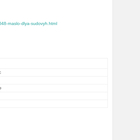
048-maslo-dlya-sudovyh.html
c
е