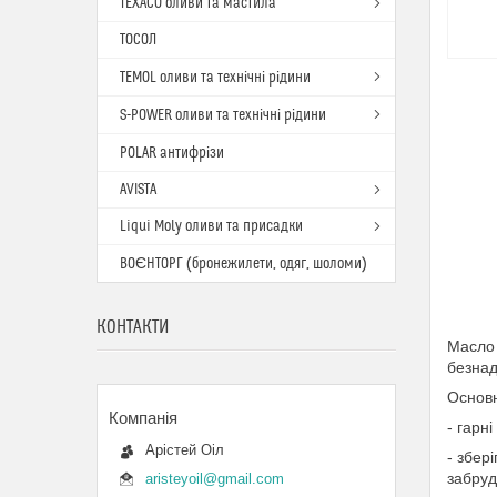
TEXACO оливи та мастила
ТОСОЛ
TEMOL оливи та технічні рідини
S-POWER оливи та технічні рідини
POLAR антифрізи
AVISTA
Liqui Moly оливи та присадки
ВОЄНТОРГ (бронежилети, одяг, шоломи)
КОНТАКТИ
Масло 
безнад
Основн
- гарн
Арістей Оіл
- збер
забруд
aristeyoil@gmail.com