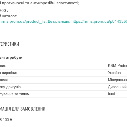
кі протизносні та антикорозійні властивості;
200 л
 каталог:
/hrms.prom.ua/product_list
Детальніше: https://hrms.prom.ua/p844336
ТЕРИСТИКИ
ні атрибути
ник
KSM Prote
а виробник
Україна
асла
Мінеральн
ипу двигунів
Дизельний
сування за типом
Інші
МАЦІЯ ДЛЯ ЗАМОВЛЕННЯ
8 100 ₴