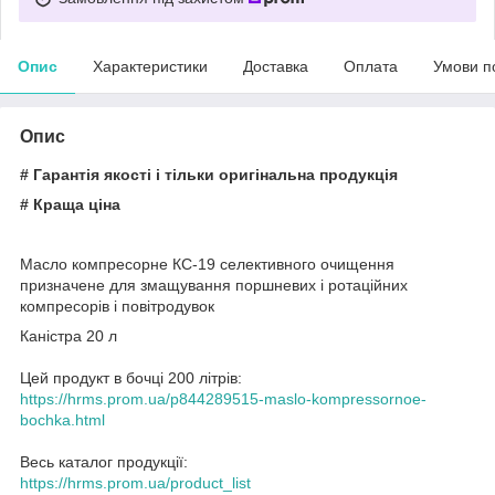
Опис
Характеристики
Доставка
Оплата
Умови п
Опис
# Гарантія якості і тільки оригінальна продукція
# Краща ціна
Масло компресорне КС-19 селективного очищення
призначене для змащування поршневих і ротаційних
компресорів і повітродувок
Каністра 20 л
Цей продукт в бочці 200 літрів:
https://hrms.prom.ua/p844289515-maslo-kompressornoe-
bochka.html
Весь каталог продукції:
https://hrms.prom.ua/product_list