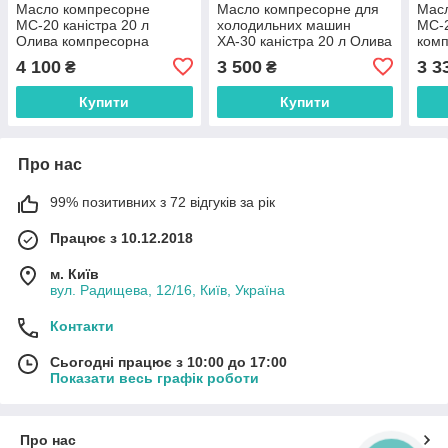
Масло компресорне
Масло компресорне для
Мас
МС-20 каністра 20 л
холодильних машин
МС-2
Олива компресорна
ХА-30 каністра 20 л Олива
ком
МС-20 олія МС20 олива
ХА-30 Масло ХА30 КСМ
оли
4 100
3 500
3 3
₴
₴
МС20 КСМ
Купити
Купити
Про нас
99% позитивних з 72 відгуків за рік
Працює з 10.12.2018
м. Київ
вул. Радищева, 12/16, Київ, Україна
Контакти
Сьогодні працює з 10:00 до 17:00
Показати весь графік роботи
Про нас