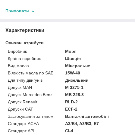
Приховати
Характеристики
Основні атрибути
Виробник
Mobil
Країна виробник
Швеція
Вид масла
Мінеральне
В'язкість масла по SAE
15W-40
Для типу двигунів
Дизельний
Допуск MAN
M 3275-1
Допуск Mercedes Benz
MB 228.3
Допуск Renault
RLD-2
Допуски CAT
ECF-2
Застосування за типом
Вантажні автомобілі
Стандарт ACEA
A3/B4, A3/B3, E7
Стандарт API
CI-4