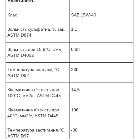
Властивість
Клас
SAE 15W-40
Зольність сульфатна, % ваг.,
1,1
ASTM D874
Щільність при 15,6°C, г/мл,
0,88
ASTM D4052
Температура спалаху, °C,
230
ASTM D92
Кінематична в'язкість при
14,5
100°C, мм2/с, ASTM D445
Кінематична в'язкість при
106
40°C, мм2/с, ASTM D445
Температура застигання,°C,
-30
ASTM D97