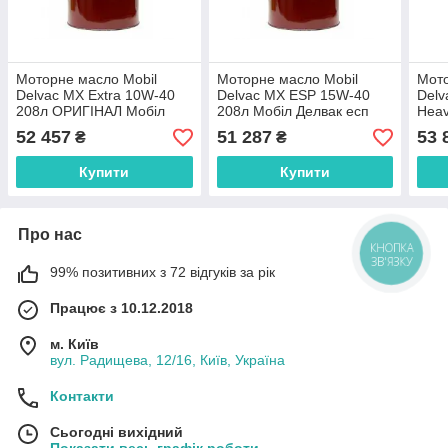
Моторне масло Mobil
Моторне масло Mobil
Мото
Delvac MX Extra 10W-40
Delvac MX ESP 15W-40
Delv
208л ОРИГІНАЛ Мобіл
208л Мобіл Делвак есп
Heav
Делвак мх 10в40 Мобіл
15в40 Мобіл Делвак єсп
Делв
52 457
51 287
53 
₴
₴
Делвак мх 10в40
15в40
Мобі
Купити
Купити
Про нас
КНОПКА
ЗВ'ЯЗКУ
99% позитивних з 72 відгуків за рік
Працює з 10.12.2018
м. Київ
вул. Радищева, 12/16, Київ, Україна
Контакти
Сьогодні вихідний