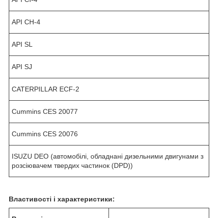
API CH-4
API SL
API SJ
CATERPILLAR ECF-2
Cummins CES 20077
Cummins CES 20076
ISUZU DEO (автомобілі, обладнані дизельними двигунами з
розсіювачем твердих частинок (DPD))
Властивості і характеристики: