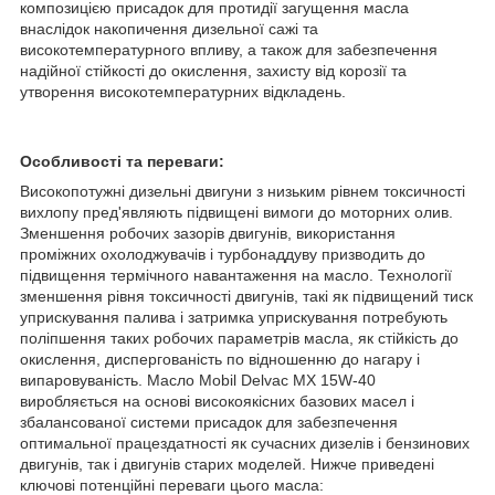
композицією присадок для протидії загущення масла
внаслідок накопичення дизельної сажі та
високотемпературного впливу, а також для забезпечення
надійної стійкості до окислення, захисту від корозії та
утворення високотемпературних відкладень.
Особливості та переваги:
Високопотужні дизельні двигуни з низьким рівнем токсичності
вихлопу пред'являють підвищені вимоги до моторних олив.
Зменшення робочих зазорів двигунів, використання
проміжних охолоджувачів і турбонаддуву призводить до
підвищення термічного навантаження на масло. Технології
зменшення рівня токсичності двигунів, такі як підвищений тиск
уприскування палива і затримка уприскування потребують
поліпшення таких робочих параметрів масла, як стійкість до
окислення, диспергованість по відношенню до нагару і
випаровуваність. Масло Mobil Delvac MX 15W-40
виробляється на основі високоякісних базових масел і
збалансованої системи присадок для забезпечення
оптимальної працездатності як сучасних дизелів і бензинових
двигунів, так і двигунів старих моделей. Нижче приведені
ключові потенційні переваги цього масла: