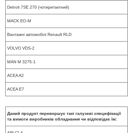
Detroit 7SE 270 (чотиритактний)
MACK EO-M
Вантажні автомобілі Renault RLD
VOLVO VDS-2
MAN M 3275-1
ACEA A2
ACEA E7
Даний продукт перевершує такі галузеві специфікації
та вимоги виробників обладнання чи відповідає їм:
API CI-4