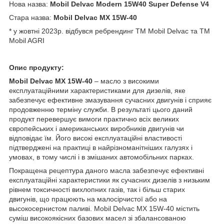
Нова назва:
Mobil Delvac Modern 15W40 Super Defense V4
Стара назва:
Mobil Delvac MX 15W-40
* у жовтні 2023р. відбувся ребрендинг ТМ Моbil Delvac та TM
Mobil AGRI
Опис продукту:
Mobil Delvac MX 15W-40
– масло з високими
експлуатаційними характеристиками для дизелів, яке
забезпечує ефективне змазування сучасних двигунів і сприяє
продовженню терміну служби. В результаті цього даний
продукт перевершує вимоги практично всіх великих
європейських і американських виробників двигунів чи
відповідає їм. Його високі експлуатаційні властивості
підтверджені на практиці в найрізноманітніших галузях і
умовах, в тому числі і в змішаних автомобільних парках.
Покращена рецептура даного масла забезпечує ефективні
експлуатаційні характеристики як сучасних дизелів з низьким
рівнем токсичності вихлопних газів, так і більш старих
двигунів, що працюють на малосірчистої або на
высокосернистом паливі. Mobil Delvac MX 15W-40 містить
суміш високоякісних базових масел зі збалансованою