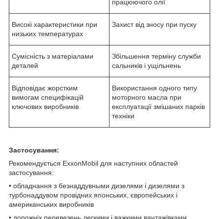
працюючого олії
Високі характеристики при
Захист від зносу при пуску
низьких температурах
Сумісність з матеріалами
Збільшення терміну служби
деталей
сальників і ущільнень
Відповідає жорстким
Використання одного типу
вимогам специфікацій
моторного масла при
ключових виробників
експлуатації змішаних парків
техніки
Застосування:
Рекомендується ExxonMobil для наступних областей
застосування:
• обладнання з безнаддувными дизелями і дизелями з
турбонаддувом провідних японських, європейських і
американських виробників
• дорожніх перевезень легкими і важкими вантажівками