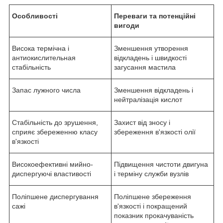
Особливості
Переваги та потенційні
вигоди
Висока термічна і
Зменшення утворення
антиокислительная
відкладень і швидкості
стабільність
загусання мастила
Запас лужного числа
Зменшення відкладень і
нейтралізація кислот
Стабільність до зрушення,
Захист від зносу і
сприяє збереженню класу
збереження в'язкості олії
в'язкості
Високоефективні мийно-
Підвищення чистоти двигуна
диспергуючі властивості
і терміну служби вузлів
Поліпшене диспергування
Поліпшене збереження
сажі
в'язкості і покращений
показник прокачуваність