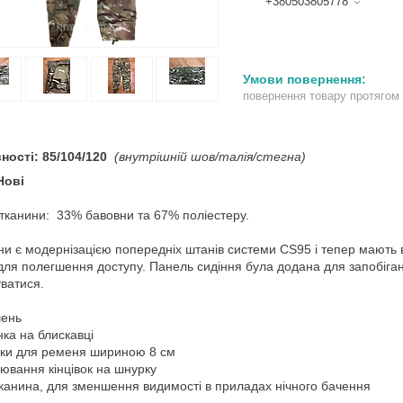
+380503805778
повернення товару протягом
ності: 85/104/120
(внутрішній шов/талія/стегна)
Нові
тканини: 33% бавовни та 67% поліестеру.
ни є модернізацією попередніх штанів системи CS95 і тепер мають в
для полегшення доступу. Панель сидіння була додана для запобіган
ватися.
шень
нка на блискавці
ки для ременя шириною 8 см
лювання кінцівок на шнурку
тканина, для зменшення видимості в приладах нічного бачення