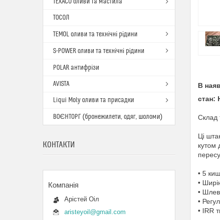
TEXACO оливи та мастила
ТОСОЛ
TEMOL оливи та технічні рідини
S-POWER оливи та технічні рідини
POLAR антифрізи
AVISTA
В наяв
стан: 
Liqui Moly оливи та присадки
ВОЄНТОРГ (бронежилети, одяг, шоломи)
Склад 
Ці шта
КОНТАКТИ
кутом 
пересу
• 5 ки
• Ширі
• Шлев
Арістей Оіл
• Регу
• IRR 
aristeyoil@gmail.com