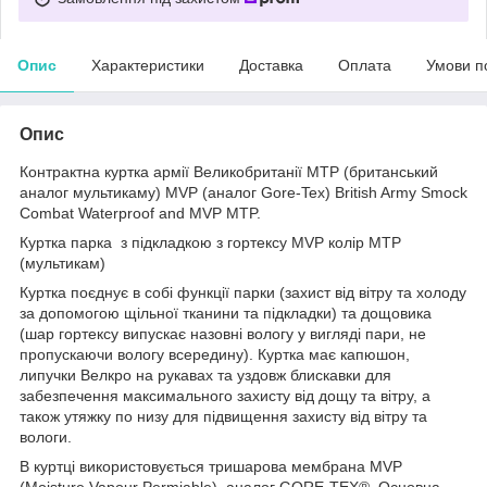
Опис
Характеристики
Доставка
Оплата
Умови п
Опис
Контрактна куртка армії Великобританії MTP (британський
аналог мультикаму) MVP (аналог Gore-Tex) British Army Smock
Combat Waterproof and MVP MTP.
Куртка парка з підкладкою з гортексу MVP колір MTP
(мультикам)
Куртка поєднує в собі функції парки (захист від вітру та холоду
за допомогою щільної тканини та підкладки) та дощовика
(шар гортексу випускає назовні вологу у вигляді пари, не
пропускаючи вологу всередину). Куртка має капюшон,
липучки Велкро на рукавах та уздовж блискавки для
забезпечення максимального захисту від дощу та вітру, а
також утяжку по низу для підвищення захисту від вітру та
вологи.
В куртці використовується тришарова мембрана MVP
(Moisture Vapour Permiable), аналог GORE-TEX®. Основна