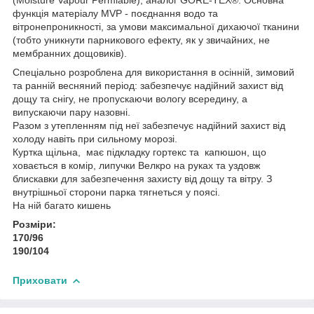
функція матеріалу MVP - поєднання водо та
вітронепроникності, за умови максимальної дихаючої тканини
(тобто уникнути парникового ефекту, як у звичайних, не
мембранних дощовиків).
Спеціально розроблена для використання в осінній, зимовий
та ранній весняний період: забезпечує надійний захист від
дощу та снігу, не пропускаючи вологу всередину, а
випускаючи пару назовні.
Разом з утепленням під неї забезпечує надійний захист від
холоду навіть при сильному морозі.
Куртка щільна, має підкладку гортекс та капюшон, що
ховається в комір, липучки Велкро на руках та уздовж
блискавки для забезпечення захисту від дощу та вітру. З
внутрішньої сторони парка тягнеться у поясі.
На ній багато кишень
Розміри:
170/96
190/104
Приховати