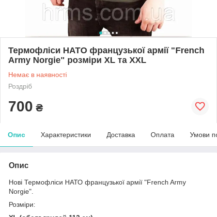
Термофліси НАТО французької армії "French
Army Norgie" розміри XL та XXL
Немає в наявності
Роздріб
700
₴
Опис
Характеристики
Доставка
Оплата
Умови п
Опис
Нові Термофліси НАТО французької армії "French Army
Norgie".
Розміри: