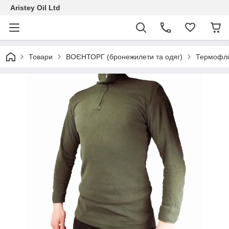
Aristey Oil Ltd
Товари
ВОЄНТОРГ (бронежилети та одяг)
Термофліс