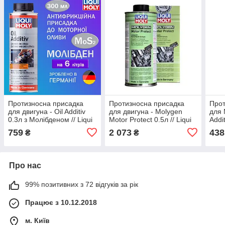
Протизносна присадка
Протизносна присадка
Прот
для двигуна - Oil Additiv
для двигуна - Molygen
для 
0.3л з Молібденом // Liqui
Motor Protect 0.5л // Liqui
Addit
Moly Ликві Молі молібден
Moly Ликві Молі
Ликв
759
2 073
438
₴
₴
Про нас
99% позитивних з 72 відгуків за рік
Працює з 10.12.2018
м. Київ