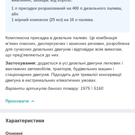
живлення, захищає від корозії.
1 л присадки розрахований на 400 л дизельного палива,
або
1 мірний ковпачок (25 мл) на 10 л палива.
Комплексна присадка в дизельне паливо. Це комбінація
м'яких очисних, диспергуючих і захисних речовин, розроблена
для сучасних дизельних двигунів і відповідає всім вимогам,
що пред'являються до них.
Застосування:
додається в усі дизельні двигуни легкових і
вантажних автомобілів, тракторів, будівельних машин і
стаціонарних двигунів. Підходить для тривалої консервації
двигуна в екстремальних кліматичних умовах.
Варіанти артикулів даного товару: 1975 \ 5160
Приховати
Характеристики
Основні