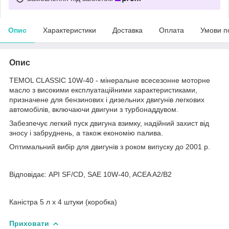
Опис
Характеристики
Доставка
Оплата
Умови п
Опис
TEMOL CLASSIC 10W-40 - мінеральне всесезонне моторне
масло з високими експлуатаційними характеристиками,
призначене для бензинових і дизельних двигунів легкових
автомобілів, включаючи двигуни з турбонаддувом.
Забезпечує легкий пуск двигуна взимку, надійний захист від
зносу і забруднень, а також економію палива.
Оптимальний вибір для двигунів з роком випуску до 2001 р.
Відповідає: API SF/CD, SAE 10W-40, ACEA A2/B2
Каністра 5 л х 4 штуки (коробка)
Приховати