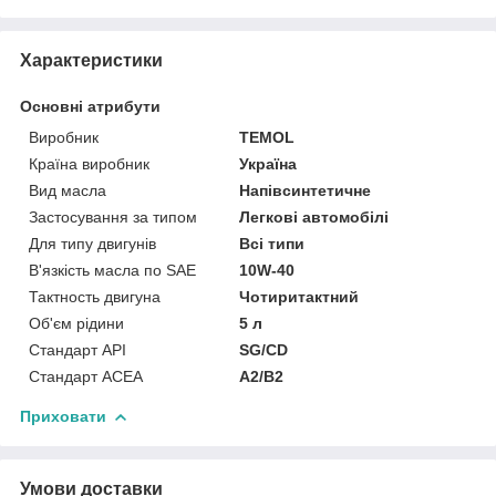
Характеристики
Основні атрибути
Виробник
TEMOL
Країна виробник
Україна
Вид масла
Напівсинтетичне
Застосування за типом
Легкові автомобілі
Для типу двигунів
Всі типи
В'язкість масла по SAE
10W-40
Тактность двигуна
Чотиритактний
Об'єм рідини
5 л
Стандарт API
SG/CD
Стандарт ACEA
A2/B2
Приховати
Умови доставки