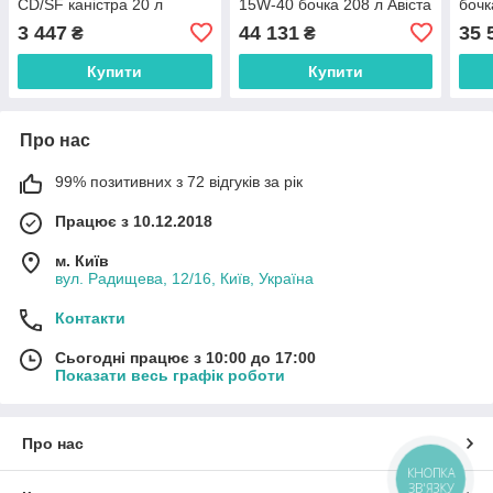
CD/SF каністра 20 л
15W-40 бочка 208 л Авіста
бочк
Пейс Гер 15в40 Авіста
3 447
44 131
35 
₴
₴
Пейс Гер 15в40
Купити
Купити
Про нас
99% позитивних з 72 відгуків за рік
Працює з 10.12.2018
м. Київ
вул. Радищева, 12/16, Київ, Україна
Контакти
Сьогодні працює з 10:00 до 17:00
Показати весь графік роботи
Про нас
КНОПКА
ЗВ'ЯЗКУ