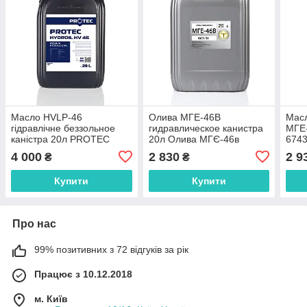
Масло HVLP-46
Олива МГЕ-46В
Масл
гідравлічне беззольное
гидравлическое канистра
МГЕ-
каністра 20л PROTEC
20л Олива МГЄ-46в
6743
HYDROIL HV46 (Zn-free)
гідравлічна Олива мгє46
МГЄ-
4 000
2 830
2 9
₴
₴
Олива HVLP-46 каністра
мге46 гидравлическое 46
20л
Купити
Купити
Про нас
99% позитивних з 72 відгуків за рік
Працює з 10.12.2018
м. Київ