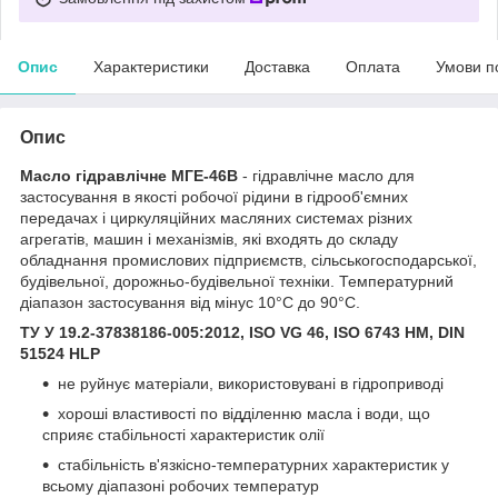
Опис
Характеристики
Доставка
Оплата
Умови п
Опис
Масло гідравлічне МГЕ-46В
- гідравлічне масло для
застосування в якості робочої рідини в гідрооб'ємних
передачах і циркуляційних масляних системах різних
агрегатів, машин і механізмів, які входять до складу
обладнання промислових підприємств, сільськогосподарської,
будівельної, дорожньо-будівельної техніки. Температурний
діапазон застосування від мінус 10°С до 90°С.
ТУ У 19.2-37838186-005:2012, ISO VG 46, ISO 6743 HM, DIN
51524 HLP
не руйнує матеріали, використовувані в гідроприводі
хороші властивості по відділенню масла і води, що
сприяє стабільності характеристик олії
стабільність в'язкісно-температурних характеристик у
всьому діапазоні робочих температур