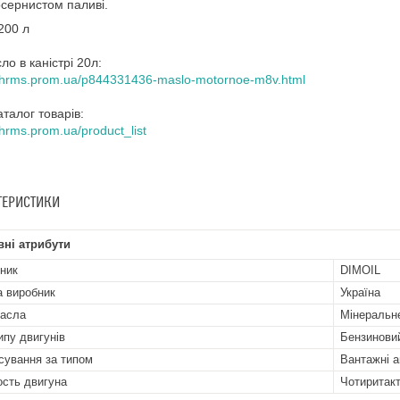
сернистом паливі.
200 л
ло в каністрі 20л:
//hrms.prom.ua/p844331436-maslo-motornoe-m8v.html
аталог товарів:
/hrms.prom.ua/product_list
ТЕРИСТИКИ
ні атрибути
ник
DIMOIL
а виробник
Україна
асла
Мінеральн
ипу двигунів
Бензинови
сування за типом
Вантажні а
ость двигуна
Чотиритак