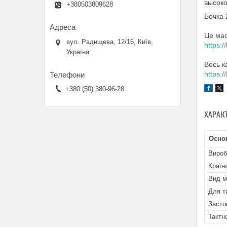
высоко
+380503809628
Бочка 
Це мас
вул. Радищева, 12/16, Київ,
https:
Україна
Весь к
https:/
+380 (50) 380-96-28
ХАРАК
Основ
Вироб
Країн
Вид м
Для т
Засто
Тактн