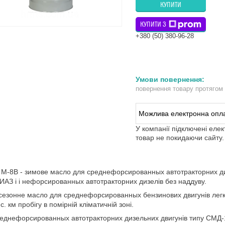
КУПИТИ
КУПИТИ З
+380 (50) 380-96-28
повернення товару протягом
У компанії підключені еле
товар не покидаючи сайту.
М-8В - зимове масло для среднефорсированных автотракторних дизе
ИАЗ і і нефорсированных автотракторних дизелів без наддуву.
сезонне масло для среднефорсированных бензинових двигунів легков
с. км пробігу в помірній кліматичній зоні.
еднефорсированных автотракторних дизельних двигунів типу СМД-14