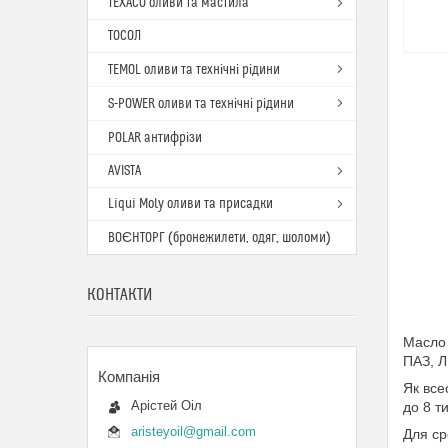
TEXACO оливи та мастила
ТОСОЛ
TEMOL оливи та технічні рідини
S-POWER оливи та технічні рідини
POLAR антифрізи
AVISTA
Liqui Moly оливи та присадки
ВОЄНТОРГ (бронежилети, одяг, шоломи)
КОНТАКТИ
Масло 
ПАЗ, Л
Як все
Арістей Оіл
до 8 ти
aristeyoil@gmail.com
Для ср