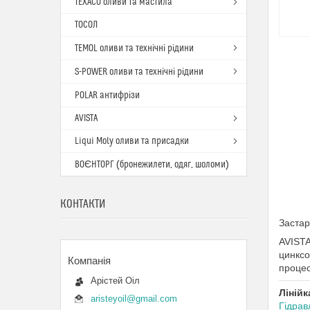
TEXACO оливи та мастила
ТОСОЛ
TEMOL оливи та технічні рідини
S-POWER оливи та технічні рідини
POLAR антифрізи
AVISTA
Liqui Moly оливи та присадки
ВОЄНТОРГ (бронежилети, одяг, шоломи)
КОНТАКТИ
Застар
AVISTA
цинксо
процес
Арістей Оіл
Лінійк
aristeyoil@gmail.com
Гідрав