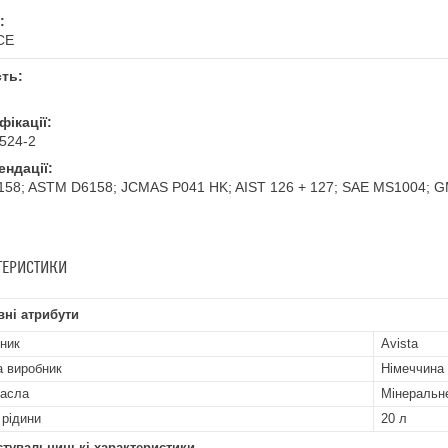
:
CE
сть:
ікації:
524-2
ендації:
158; ASTM D6158; JCMAS P041 HK; AIST 126 + 127; SAE MS1004; G
ТЕРИСТИКИ
ні атрибути
ник
Avista
а виробник
Німеччина
асла
Мінеральн
 рідини
20 л
стувальницькі характеристики