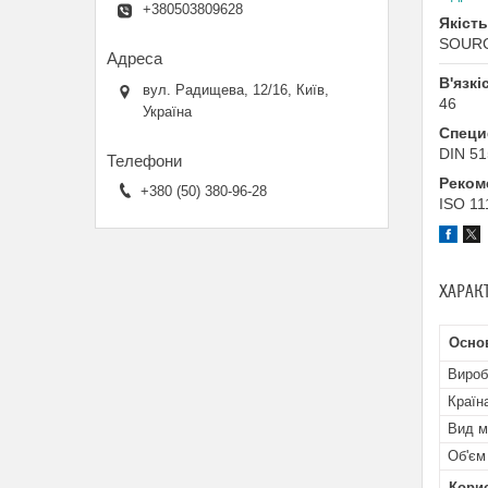
+380503809628
Якість
SOUR
В'язкі
вул. Радищева, 12/16, Київ,
46
Україна
Специф
DIN 51
Реком
+380 (50) 380-96-28
ISO 11
ХАРАК
Основ
Вироб
Країн
Вид м
Об'єм
Кори