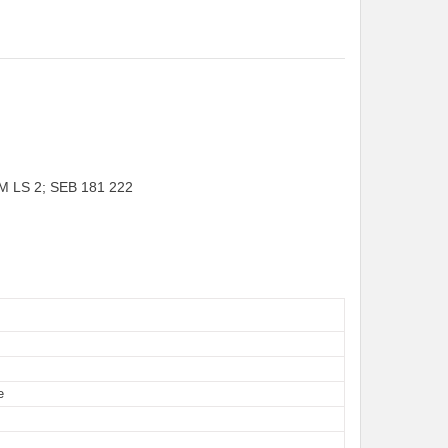
M LS 2; SEB 181 222
е