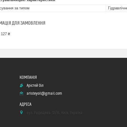
сування за типом
Гідравлічн
МАЦІЯ ДЛЯ ЗАМОВЛЕННЯ
 127 ₴
Арістей Оіл
aristeyoil@gmail.com
вул. Радищева, 12/16, Київ, Україна