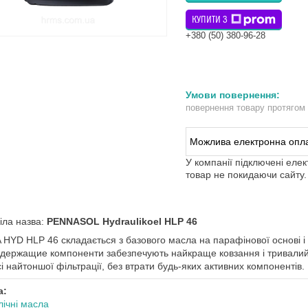
КУПИТИ З
+380 (50) 380-96-28
повернення товару протягом
У компанії підключені еле
товар не покидаючи сайту.
іла назва:
PENNASOL Hydraulikoel HLP 46
 HYD HLP 46 складається з базового масла на парафінової основі і
держащие компоненти забезпечують найкраще ковзання і тривалий 
і найтоншої фільтрації, без втрати будь-яких активних компонентів.
а:
лічні масла