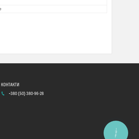
е
+380 (50) 380-96-28
КНОПКА
ЗВ'ЯЗКУ