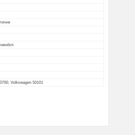
етичне
томобілі
0700; Volkswagen 50101