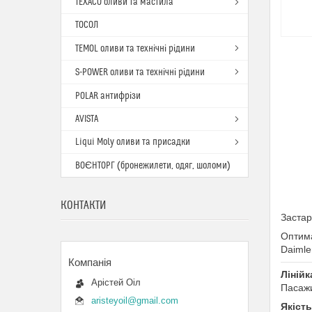
TEXACO оливи та мастила
ТОСОЛ
TEMOL оливи та технічні рідини
S-POWER оливи та технічні рідини
POLAR антифрізи
AVISTA
Liqui Moly оливи та присадки
ВОЄНТОРГ (бронежилети, одяг, шоломи)
КОНТАКТИ
Застар
Оптима
Daimle
Лінійк
Арістей Оіл
Пасажи
aristeyoil@gmail.com
Якість