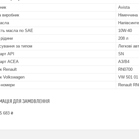
ник
Avista
а виробник
Німеччина
асла
Напівсинт
ість масла по SAE
10W-40
 рідини
208 л
сування за типом
Легкові ав
арт API
SN
дарт ACEA
A3/B4
к Renault
RN0700
к Volkswagen
VW 501 01
-номери
Renault RN
МАЦІЯ ДЛЯ ЗАМОВЛЕННЯ
5 683 ₴