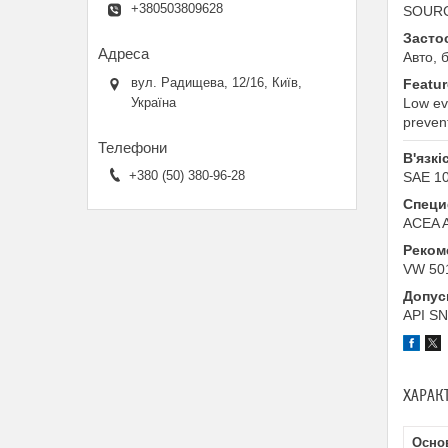
+380503809628
SOUR
Засто
Авто, 
вул. Радищева, 12/16, Київ,
Featur
Україна
Low eva
prevent
В'язкі
+380 (50) 380-96-28
SAE 1
Специф
ACEA A
Реком
VW 501
Допус
API SN
ХАРАК
Основ