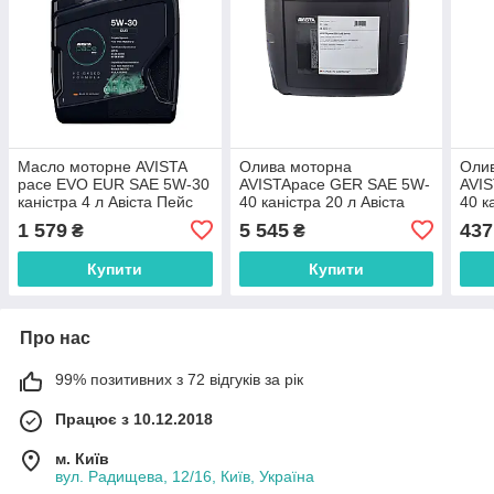
Масло моторне AVISTA
Олива моторна
Оли
pace EVO EUR SAE 5W-30
AVISTApace GER SAE 5W-
AVI
каністра 4 л Авіста Пейс
40 каністра 20 л Авіста
40 к
Ево 5в30 Авіста Пейс Ево
Пейс Гер 5в40 Авіста Пейс
Пейс
1 579
5 545
437
₴
₴
5в30
Гер 5в40
Гер 
Купити
Купити
Про нас
99% позитивних з 72 відгуків за рік
Працює з 10.12.2018
м. Київ
вул. Радищева, 12/16, Київ, Україна