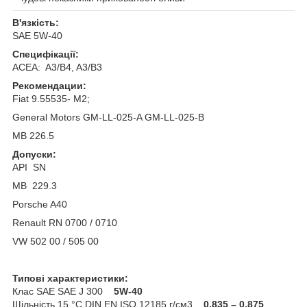
В'язкість:
SAE 5W-40
Специфікації:
ACEA: A3/B4, A3/B3
Рекомендации:
Fiat 9.55535- M2;
General Motors GM-LL-025-A GM-LL-025-B
MB 226.5
Допуски:
API SN
MB 229.3
Porsche A40
Renault RN 0700 / 0710
VW 502 00 / 505 00
Типові характеристики:
Клас SAE SAE J 300
5W-40
Щільність 15 °C DIN EN ISO 12185 г/см3
0,835 – 0,875