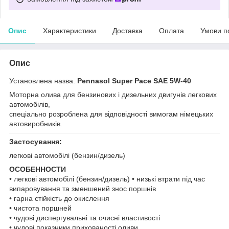
Опис
Характеристики
Доставка
Оплата
Умови п
Опис
Установлена назва:
Pennasol Super Pace SAE 5W-40
Моторна олива для бензинових і дизельних двигунів легкових
автомобілів,
спеціально розроблена для відповідності вимогам німецьких
автовиробників.
Застосування:
легкові автомобілі (бензин/дизель)
ОСОБЕННОСТИ
• легкові автомобілі (бензин/дизель) • низькі втрати під час
випаровування та зменшений знос поршнів
• гарна стійкість до окислення
• чистота поршней
• чудові диспергувальні та очисні властивості
• чудові показники прихованості оливи