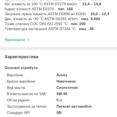
Кін. в'язкість за 100 °C ASTM D7279 мм2/с
13,4 – 14,8
Індекс в'язкості ASTM D2270
min
.
166
Загальна лужна кількість ASTM D2896 мг KOH/г
10,0 – 12,4
Дин. в'язкість за -30 °C ASTM D5293 мПа*с
max
.
6.600
Точка спалаху COC DIN ISO 2592 °C
min.
200
Температура застигання ASTM D7346 °C
max.
-36
Приховати
Характеристики
Основні атрибути
Виробник
Avista
Країна виробник
Німеччина
Вид масла
Синтетичне
В'язкість масла по SAE
5W-40
Об'єм рідини
5 л
Застосування за типом
Легкові автомобілі
Стандарт API
SN