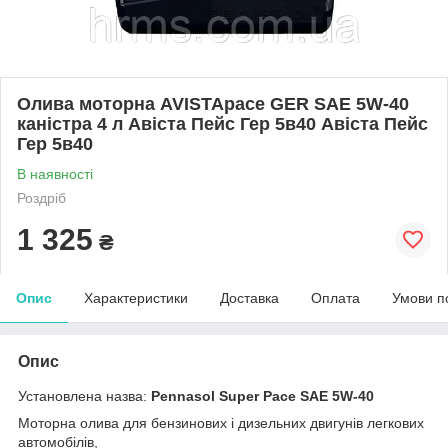
Олива моторна AVISTApace GER SAE 5W-40
каністра 4 л Авіста Пейс Гер 5в40 Авіста Пейс
Гер 5в40
В наявності
Роздріб
1 325
₴
Опис
Характеристики
Доставка
Оплата
Умови п
Опис
Установлена назва:
Pennasol Super Pace SAE 5W-40
Моторна олива для бензинових і дизельних двигунів легкових
автомобілів,