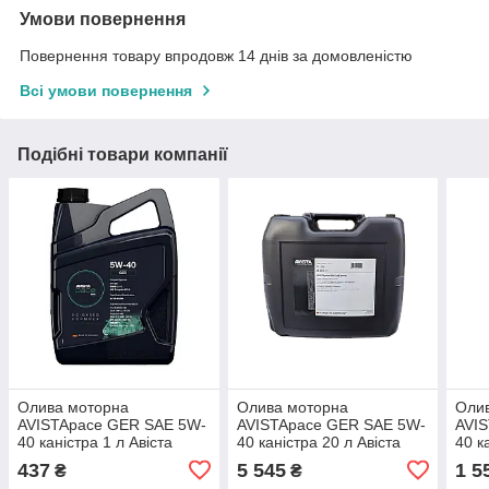
Умови повернення
Повернення товару впродовж 14 днів за домовленістю
Всі умови повернення
Подібні товари компанії
Олива моторна
Олива моторна
Оли
AVISTApace GER SAE 5W-
AVISTApace GER SAE 5W-
AVI
40 каністра 1 л Авіста
40 каністра 20 л Авіста
40 к
Пейс Гер 5в40 Авіста Пейс
Пейс Гер 5в40 Авіста Пейс
Пейс
437
5 545
1 5
₴
₴
Гер 5в40
Гер 5в40
Гер 