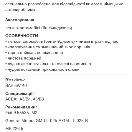
спеціально розроблена для відповідності вимогам німецьких
автовиробників.
Застосування:
легкові автомобілі (бензин/дизель)
ОСОБЕННОСТИ
• легкові автомобілі (бензин/дизель) • низькі втрати під час
випаровування та зменшений знос поршнів
• гарна стійкість до окислення
• чистота поршней
• чудові диспергувальні та очисні властивості
• чудові показники прихованості оливи
В'язкість:
SAE 5W-40
Специфікації:
ACEA: A3/B4, A3/B3
Рекомендации:
Fiat 9.55535- M2;
General Motors GM-LL-025-A GM-LL-025-B
MB 226.5