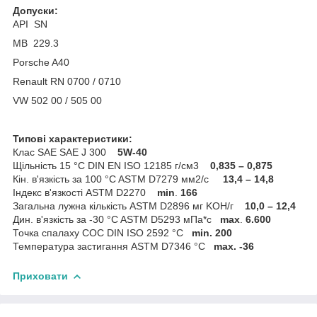
Допуски:
API SN
MB 229.3
Porsche A40
Renault RN 0700 / 0710
VW 502 00 / 505 00
Типові характеристики:
Клас SAE SAE J 300
5W-40
Щільність 15 °C DIN EN ISO 12185 г/см3
0,835 – 0,875
Кін. в'язкість за 100 °C ASTM D7279 мм2/с
13,4 – 14,8
Індекс в'язкості ASTM D2270
min
.
166
Загальна лужна кількість ASTM D2896 мг KOH/г
10,0 – 12,4
Дин. в'язкість за -30 °C ASTM D5293 мПа*с
max
.
6.600
Точка спалаху COC DIN ISO 2592 °C
min.
200
Температура застигання ASTM D7346 °C
max.
-36
Приховати