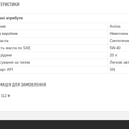
ТЕРИСТИКИ
ні атрибути
ник
Avista
а виробник
Німеччина
асла
Синтетичн
ість масла по SAE
5W-40
 рідини
20 л
сування за типом
Легкові ав
арт API
SN
МАЦІЯ ДЛЯ ЗАМОВЛЕННЯ
 112 ₴