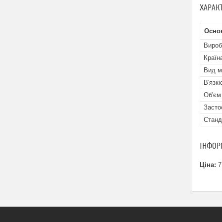
ХАРАК
Основ
Вироб
Країн
Вид м
В'язк
Об'єм
Засто
Станд
ІНФОР
Ціна:
7