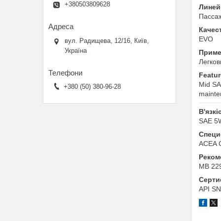
+380503809628
Линей
Пассаж
Качес
EVO
вул. Радищева, 12/16, Київ,
Україна
Приме
Легков
Featur
Mid SAP
+380 (50) 380-96-28
mainte
В'язкі
SAE 5
Специф
ACEA C
Реком
MB 22
Серти
API SN