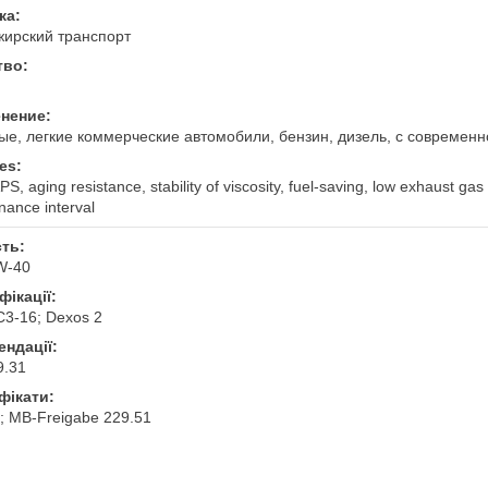
ка:
ирский транспорт
тво:
нение:
ые, легкие коммерческие автомобили, бензин, дизель, с современ
es:
S, aging resistance, stability of viscosity, fuel-saving, low exhaust ga
nance interval
сть:
W-40
ікації:
3-16; Dexos 2
ендації:
9.31
фікати:
; MB-Freigabe 229.51