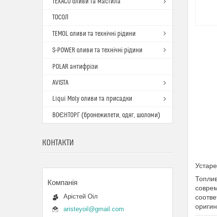
TEXACO оливи та мастила
ТОСОЛ
TEMOL оливи та технічні рідини
S-POWER оливи та технічні рідини
POLAR антифрізи
AVISTA
Liqui Moly оливи та присадки
ВОЄНТОРГ (бронежилети, одяг, шоломи)
КОНТАКТИ
Устар
Топлив
соврем
Арістей Оіл
соотве
оригин
aristeyoil@gmail.com