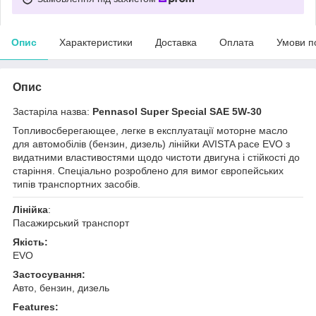
Опис
Характеристики
Доставка
Оплата
Умови п
Опис
Застаріла назва:
Pennasol Super Special SAE 5W-30
Топливосберегающее, легке в експлуатації моторне масло
для автомобілів (бензин, дизель) лінійки AVISTA pace EVO з
видатними властивостями щодо чистоти двигуна і стійкості до
старіння. Спеціально розроблено для вимог європейських
типів транспортних засобів.
Лінійка
:
Пасажирський транспорт
Якість:
EVO
Застосування:
Авто, бензин, дизель
Features: