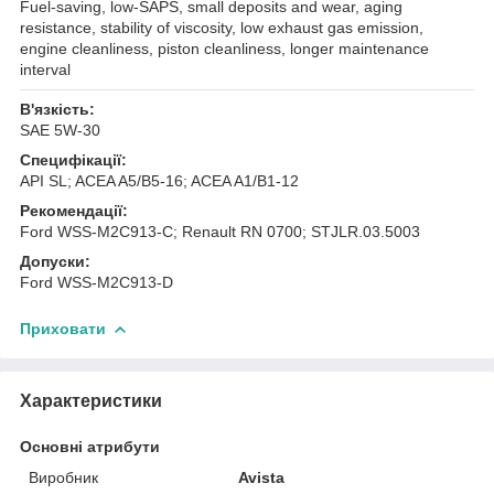
Fuel-saving, low-SAPS, small deposits and wear, aging
resistance, stability of viscosity, low exhaust gas emission,
engine cleanliness, piston cleanliness, longer maintenance
interval
В'язкість:
SAE 5W-30
Специфікації:
API SL; ACEA A5/B5-16; ACEA A1/B1-12
Рекомендації:
Ford WSS-M2C913-C; Renault RN 0700; STJLR.03.5003
Допуски:
Ford WSS-M2C913-D
Приховати
Характеристики
Основні атрибути
Виробник
Avista