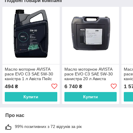
Подібні товари компанії
Масло моторне AVISTA
Масло моторное AVISTA
Масл
pace EVO C3 SAE 5W-30
pace EVO C3 SAE 5W-30
pac
каністра 1 л Авіста Пейс
канистра 20 л Ависта
кані
Ево С3 5в30 Авіста Пейс
Пейс Ево С3 5в30 Авіста
Ево 
494
6 740
1 5
₴
₴
Ево С3 5в30
Пейс Ево С3 5в30
5в3
Купити
Купити
Про нас
99% позитивних з 72 відгуків за рік