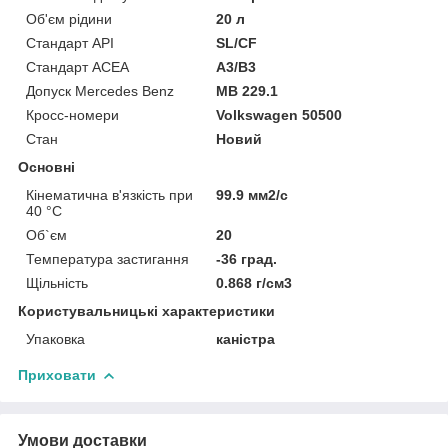
Об'єм рідини
20 л
Стандарт API
SL/CF
Стандарт ACEA
A3/B3
Допуск Mercedes Benz
MB 229.1
Кросс-номери
Volkswagen 50500
Стан
Новий
Основні
Кінематична в'язкість при
99.9 мм2/с
40 °С
Об`єм
20
Температура застигання
-36 град.
Щільність
0.868 г/см3
Користувальницькі характеристики
Упаковка
каністра
Приховати
Умови доставки