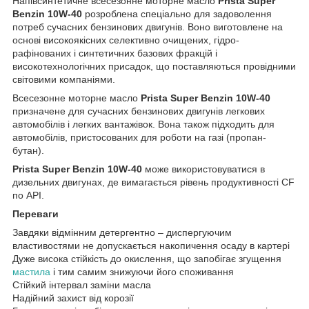
Напівсинтетичне всесезонне моторне масло
Prista Super
Benzin 10W-40
розроблена спеціально для задоволення
потреб сучасних бензинових двигунів. Воно виготовлене на
основі високоякісних селективно очищених, гідро-
рафінованих і синтетичних базових фракцій і
високотехнологічних присадок, що поставляються провідними
світовими компаніями.
Всесезонне моторне масло
Prista Super Benzin 10W-40
призначене для сучасних бензинових двигунів легкових
автомобілів і легких вантажівок. Вона також підходить для
автомобілів, пристосованих для роботи на газі (пропан-
бутан).
Prista Super Benzin 10W-40
може використовуватися в
дизельних двигунах, де вимагається рівень продуктивності CF
по API.
Переваги
Завдяки відмінним детергентно – диспергуючим
властивостями не допускається накопичення осаду в картері
Дуже висока стійкість до окислення, що запобігає згущення
мастила
і тим самим знижуючи його споживання
Стійкий інтервал заміни масла
Надійний захист від корозії