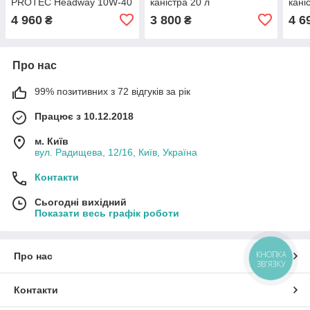
PROTEC Headway 10W-40
каністра 20 л
кані
Моторна олива 10W40
4 960
3 800
4 6
₴
₴
CJ4/SL масло 10в40 сј4
Про нас
99% позитивних з 72 відгуків за рік
Працює з 10.12.2018
м. Київ
вул. Радищева, 12/16, Київ, Україна
Контакти
Сьогодні вихідний
Показати весь графік роботи
КНОПКА
Про нас
ЗВ'ЯЗКУ
Контакти