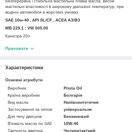
Безперервна і стабільна мастильна плівка масла, високі
мастильні властивості в широкому діапазоні температур, при
водінні автомобіля в жорстких умовах.
SAE 10w-40 , API SL/CF , ACEA АЗ/ВЗ
MB 229.1 ; VW 505.00
Каністра 20л
Приховати
Характеристики
Основні атрибути
Виробник
Prista Oil
Країна виробник
Болгарія
Вид масла
Напівсинтетичне
Застосування за типом
універсальне
Для типу двигунів
Бензиновий
В'язкість масла по SAE
10W-40
Тактность двигуна
Чотиритактний