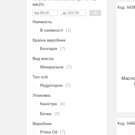
мм2/с
643
Наявність
В наявності
1
Країна виробник
Болгарія
7
Вид масла
Мінеральне
7
Тип олії
Масло
Редукторне
7
Упаковка
Каністра
4
Бочка
3
Виробник
646
Prista Oil
7