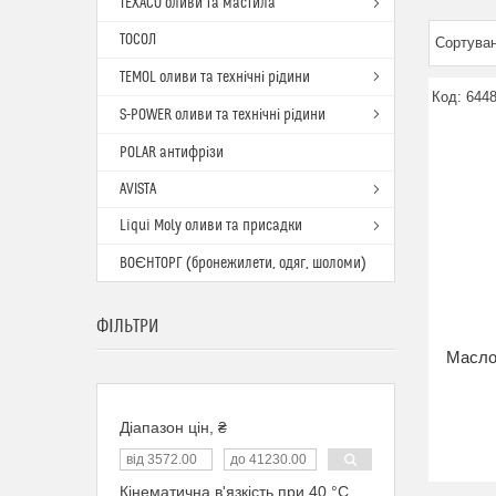
TEXACO оливи та мастила
ТОСОЛ
TEMOL оливи та технічні рідини
644
S-POWER оливи та технічні рідини
POLAR антифрізи
AVISTA
Liqui Moly оливи та присадки
ВОЄНТОРГ (бронежилети, одяг, шоломи)
ФІЛЬТРИ
Масло
Діапазон цін, ₴
Кінематична в'язкість при 40 °С,