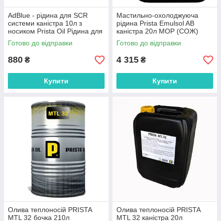
AdBlue - рідина для SCR
Мастильно-охолоджуюча
системи каністра 10л з
рідина Prista Emulsol AB
носиком Prista Oil Рідина для
каністра 20л МОР (СОЖ)
каталізаторів Едблю Эдблю
Готово до відправки
Готово до відправки
Адблю Мочевин
880
4 315
₴
₴
Купити
Купити
Олива теплоносій PRISTA
Олива теплоносій PRISTA
MTL 32 бочка 210л
MTL 32 каністра 20л